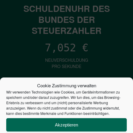
SCHULDENUHR DES
BUNDES DER
STEUERZAHLER
7,052
€
NEUVERSCHULDUNG
PRO SEKUNDE
Cookie Zustimmung verwalten
1,601
€
Wir verwenden Technologien wie Cookies, um Geräteinformationen zu
speichern und/oder darauf zuzugreifen. Wir tun dies, um das Browsing-
ZINSEN
Erlebnis zu verbessern und um (nicht) personalisierte Werbung
anzuzeigen. Wenn du nicht zustimmst oder die Zustimmung widerrufst,
PRO SEKUNDE
kann dies bestimmte Merkmale und Funktionen beeinträchtigen.
Akzeptieren
2,804,614,831,619
€