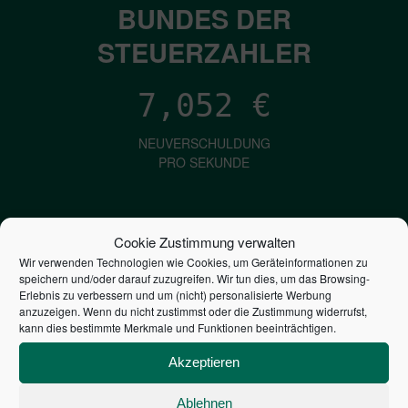
BUNDES DER
STEUERZAHLER
7,052
€
NEUVERSCHULDUNG
PRO SEKUNDE
1,601
€
Cookie Zustimmung verwalten
Wir verwenden Technologien wie Cookies, um Geräteinformationen zu
ZINSEN
speichern und/oder darauf zuzugreifen. Wir tun dies, um das Browsing-
PRO SEKUNDE
Erlebnis zu verbessern und um (nicht) personalisierte Werbung
anzuzeigen. Wenn du nicht zustimmst oder die Zustimmung widerrufst,
kann dies bestimmte Merkmale und Funktionen beeinträchtigen.
2,806,464,981,357
€
Akzeptieren
STAATSVERSCHULDUNG
Ablehnen