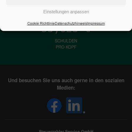
IN DEUTSCHLAND
Einstellungen anpassen
Cookie Richtlinie
Datenschutzhinweis
Impressum
33,623
€
SCHULDEN
PRO KOPF
Und besuchen Sie uns auch gerne in den sozialen
Medien:
Steuerzahler Service GmbH