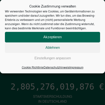
STEUERZAHLER
Cookie Zustimmung verwalten
Wir verwenden Technologien wie Cookies, um Geräteinformationen zu
speichern und/oder darauf zuzugreifen. Wir tun dies, um das Browsing-
7,052
€
Erlebnis zu verbessern und um (nicht) personalisierte Werbung
anzuzeigen. Wenn du nicht zustimmst oder die Zustimmung widerrufst,
kann dies bestimmte Merkmale und Funktionen beeinträchtigen.
NEUVERSCHULDUNG
PRO SEKUNDE
Akzeptieren
Ablehnen
1,601
€
Einstellungen anpassen
ZINSEN
Cookie Richtlinie
Datenschutzhinweis
Impressum
PRO SEKUNDE
2,805,276,020,722
€
STAATSVERSCHULDUNG
IN DEUTSCHLAND