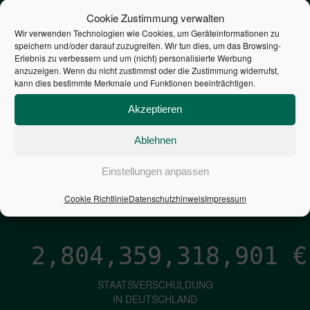
STEUERZAHLER
Cookie Zustimmung verwalten
Wir verwenden Technologien wie Cookies, um Geräteinformationen zu
speichern und/oder darauf zuzugreifen. Wir tun dies, um das Browsing-
7,052
€
Erlebnis zu verbessern und um (nicht) personalisierte Werbung
anzuzeigen. Wenn du nicht zustimmst oder die Zustimmung widerrufst,
kann dies bestimmte Merkmale und Funktionen beeinträchtigen.
NEUVERSCHULDUNG
PRO SEKUNDE
Akzeptieren
Ablehnen
1,601
€
Einstellungen anpassen
ZINSEN
Cookie Richtlinie
Datenschutzhinweis
Impressum
PRO SEKUNDE
2,804,359,320,170
€
STAATSVERSCHULDUNG
IN DEUTSCHLAND