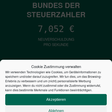
BUNDES DER
STEUERZAHLER
7,052
€
NEUVERSCHULDUNG
PRO SEKUNDE
1,601
€
Cookie Zustimmung verwalten
Wir verwenden Technologien wie Cookies, um Geräteinformationen zu
ZINSEN
speichern und/oder darauf zuzugreifen. Wir tun dies, um das Browsing-
PRO SEKUNDE
Erlebnis zu verbessern und um (nicht) personalisierte Werbung
anzuzeigen. Wenn du nicht zustimmst oder die Zustimmung widerrufst,
kann dies bestimmte Merkmale und Funktionen beeinträchtigen.
2,804,447,338,728
€
Akzeptieren
STAATSVERSCHULDUNG
Ablehnen