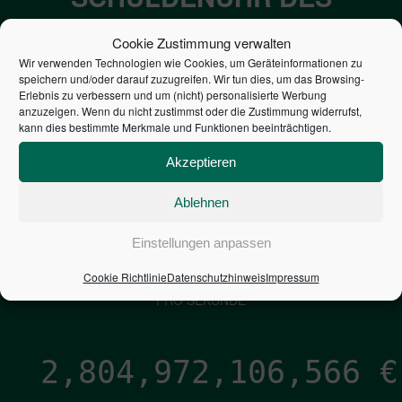
BUNDES DER
Cookie Zustimmung verwalten
STEUERZAHLER
Wir verwenden Technologien wie Cookies, um Geräteinformationen zu
speichern und/oder darauf zuzugreifen. Wir tun dies, um das Browsing-
Erlebnis zu verbessern und um (nicht) personalisierte Werbung
7,052
€
anzuzeigen. Wenn du nicht zustimmst oder die Zustimmung widerrufst,
kann dies bestimmte Merkmale und Funktionen beeinträchtigen.
NEUVERSCHULDUNG
Akzeptieren
PRO SEKUNDE
Ablehnen
1,601
€
Einstellungen anpassen
Cookie Richtlinie
Datenschutzhinweis
Impressum
ZINSEN
PRO SEKUNDE
2,804,972,107,850
€