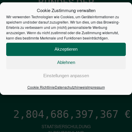
BUNDES DER
STEUERZAHLER
Cookie Zustimmung verwalten
Wir verwenden Technologien wie Cookies, um Geräteinformationen zu
speichern und/oder darauf zuzugreifen. Wir tun dies, um das Browsing-
7,052
€
Erlebnis zu verbessern und um (nicht) personalisierte Werbung
anzuzeigen. Wenn du nicht zustimmst oder die Zustimmung widerrufst,
kann dies bestimmte Merkmale und Funktionen beeinträchtigen.
NEUVERSCHULDUNG
PRO SEKUNDE
Akzeptieren
Ablehnen
1,601
€
Einstellungen anpassen
ZINSEN
Cookie Richtlinie
Datenschutzhinweis
Impressum
PRO SEKUNDE
2,804,686,398,637
€
STAATSVERSCHULDUNG