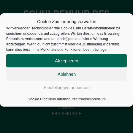
SCHULDENUHR DES
BUNDES DER
Cookie Zustimmung verwalten
Wir verwenden Technologien wie Cookies, um Geräteinformationen zu
STEUERZAHLER
speichern und/oder darauf zuzugreifen. Wir tun dies, um das Browsing-
Erlebnis zu verbessern und um (nicht) personalisierte Werbung
anzuzeigen. Wenn du nicht zustimmst oder die Zustimmung widerrufst,
7,052
€
kann dies bestimmte Merkmale und Funktionen beeinträchtigen.
Akzeptieren
NEUVERSCHULDUNG
PRO SEKUNDE
Ablehnen
Einstellungen anpassen
1,601
€
Cookie Richtlinie
Datenschutzhinweis
Impressum
ZINSEN
PRO SEKUNDE