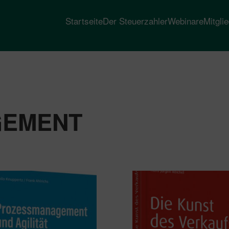
Startseite
Der Steuerzahler
Webinare
Mitgli
GEMENT
heit
t