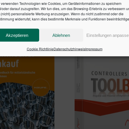
 verwenden Technologien wie Cookies, um Geräteinformationen zu speichern
/oder darauf zuzugreifen. Wir tun dies, um das Browsing-Erlebnis zu verbessern u
en Warenkorb
In den Warenkorb
(nicht) personalisierte Werbung anzuzeigen. Wenn du nicht zustimmst oder die
timmung widerrufst, kann dies bestimmte Merkmale und Funktionen beeinträchtige
Akzeptieren
Ablehnen
Einstellungen anpasse
Cookie Richtlinie
Datenschutzhinweis
Impressum