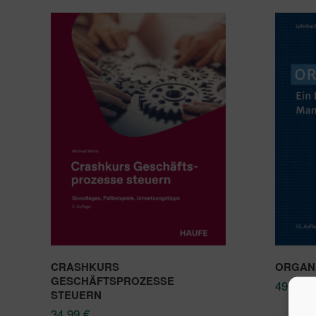
CRASHKURS
ORGANI
GESCHÄFTSPROZESSE
49,99
€
STEUERN
34,99
€