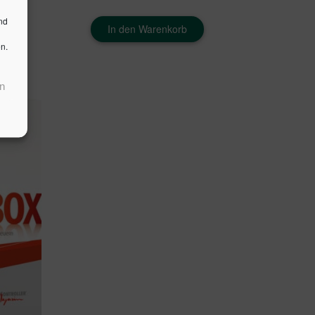
nd
In den Warenkorb
n.
n