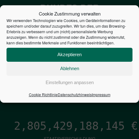
BUNDES DER
Cookie Zustimmung verwalten
STEUERZAHLER
Wir verwenden Technologien wie Cookies, um Geräteinformationen zu
speichern und/oder darauf zuzugreifen. Wir tun dies, um das Browsing-
Erlebnis zu verbessern und um (nicht) personalisierte Werbung
7,052
€
anzuzeigen. Wenn du nicht zustimmst oder die Zustimmung widerrufst,
kann dies bestimmte Merkmale und Funktionen beeinträchtigen.
NEUVERSCHULDUNG
Akzeptieren
PRO SEKUNDE
Ablehnen
1,601
€
Einstellungen anpassen
ZINSEN
Cookie Richtlinie
Datenschutzhinweis
Impressum
PRO SEKUNDE
2,805,429,189,422
€
STAATSVERSCHULDUNG