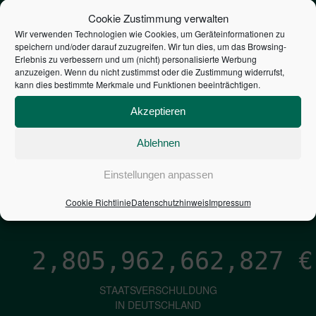
STEUERZAHLER
Cookie Zustimmung verwalten
Wir verwenden Technologien wie Cookies, um Geräteinformationen zu
speichern und/oder darauf zuzugreifen. Wir tun dies, um das Browsing-
7,052
€
Erlebnis zu verbessern und um (nicht) personalisierte Werbung
anzuzeigen. Wenn du nicht zustimmst oder die Zustimmung widerrufst,
kann dies bestimmte Merkmale und Funktionen beeinträchtigen.
NEUVERSCHULDUNG
PRO SEKUNDE
Akzeptieren
Ablehnen
1,601
€
Einstellungen anpassen
ZINSEN
Cookie Richtlinie
Datenschutzhinweis
Impressum
PRO SEKUNDE
2,805,962,664,096
€
STAATSVERSCHULDUNG
IN DEUTSCHLAND