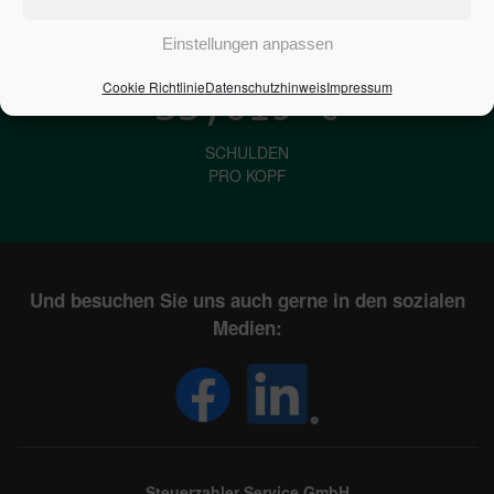
IN DEUTSCHLAND
Einstellungen anpassen
Cookie Richtlinie
Datenschutzhinweis
Impressum
33,619
€
SCHULDEN
PRO KOPF
Und besuchen Sie uns auch gerne in den sozialen
Medien:
Steuerzahler Service GmbH