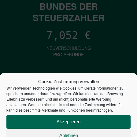
BUNDES DER
STEUERZAHLER
7,052
€
NEUVERSCHULDUNG
PRO SEKUNDE
1,601
€
Cookie Zustimmung verwalten
Wir verwenden Technologien wie Cookies, um Geräteinformationen zu
ZINSEN
speichern und/oder darauf zuzugreifen. Wir tun dies, um das Browsing-
PRO SEKUNDE
Erlebnis zu verbessern und um (nicht) personalisierte Werbung
anzuzeigen. Wenn du nicht zustimmst oder die Zustimmung widerrufst,
kann dies bestimmte Merkmale und Funktionen beeinträchtigen.
2,806,080,193,779
€
Akzeptieren
STAATSVERSCHULDUNG
Ablehnen