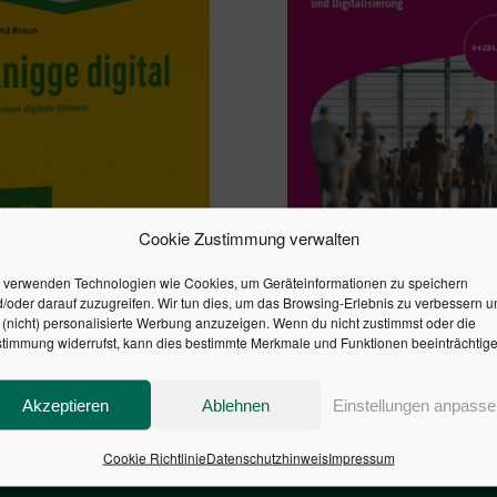
Cookie Zustimmung verwalten
 DIGITAL
NACHHALTIGKEIT IM
 verwenden Technologien wie Cookies, um Geräteinformationen zu speichern
EVENTMANAGEMENT
/oder darauf zuzugreifen. Wir tun dies, um das Browsing-Erlebnis zu verbessern u
44,99
€
(nicht) personalisierte Werbung anzuzeigen. Wenn du nicht zustimmst oder die
timmung widerrufst, kann dies bestimmte Merkmale und Funktionen beeinträchtige
en Warenkorb
In den Warenkorb
Akzeptieren
Ablehnen
Einstellungen anpasse
Cookie Richtlinie
Datenschutzhinweis
Impressum