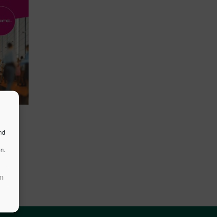
nd
n.
n