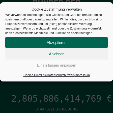
BUNDES DER
STEUERZAHLER
Cookie Zustimmung verwalten
Wir verwenden Technologien wie Cookies, um Geräteinformationen zu
speichern und/oder darauf zuzugreifen. Wir tun dies, um das Browsing-
7,052
€
Erlebnis zu verbessern und um (nicht) personalisierte Werbung
anzuzeigen. Wenn du nicht zustimmst oder die Zustimmung widerrufst,
kann dies bestimmte Merkmale und Funktionen beeinträchtigen.
NEUVERSCHULDUNG
PRO SEKUNDE
Akzeptieren
Ablehnen
1,601
€
Einstellungen anpassen
ZINSEN
Cookie Richtlinie
Datenschutzhinweis
Impressum
PRO SEKUNDE
2,805,886,416,032
€
STAATSVERSCHULDUNG