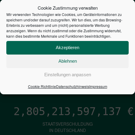
STEUERZAHLER
Cookie Zustimmung verwalten
Wir verwenden Technologien wie Cookies, um Geräteinformationen zu
speichern und/oder darauf zuzugreifen. Wir tun dies, um das Browsing-
7,052
€
Erlebnis zu verbessern und um (nicht) personalisierte Werbung
anzuzeigen. Wenn du nicht zustimmst oder die Zustimmung widerrufst,
kann dies bestimmte Merkmale und Funktionen beeinträchtigen.
NEUVERSCHULDUNG
PRO SEKUNDE
Akzeptieren
Ablehnen
1,601
€
Einstellungen anpassen
ZINSEN
Cookie Richtlinie
Datenschutzhinweis
Impressum
PRO SEKUNDE
2,805,213,598,407
€
STAATSVERSCHULDUNG
IN DEUTSCHLAND