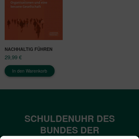
NACHHALTIG FÜHREN
29,99
€
In den Warenkorb
SCHULDENUHR DES
BUNDES DER