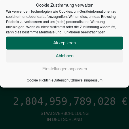
STEUERZAHLER
Cookie Zustimmung verwalten
Wir verwenden Technologien wie Cookies, um Geräteinformationen zu
7,052
€
speichern und/oder darauf zuzugreifen. Wir tun dies, um das Browsing-
Erlebnis zu verbessern und um (nicht) personalisierte Werbung
anzuzeigen. Wenn du nicht zustimmst oder die Zustimmung widerrufst,
NEUVERSCHULDUNG
kann dies bestimmte Merkmale und Funktionen beeinträchtigen.
PRO SEKUNDE
Akzeptieren
Ablehnen
1,601
€
Einstellungen anpassen
ZINSEN
PRO SEKUNDE
Cookie Richtlinie
Datenschutzhinweis
Impressum
2,804,959,789,875
€
STAATSVERSCHULDUNG
IN DEUTSCHLAND