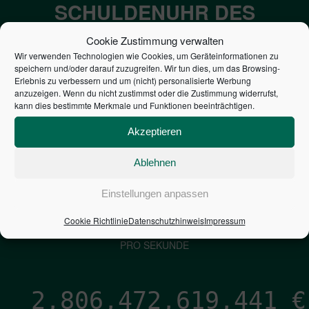
SCHULDENUHR DES
BUNDES DER
Cookie Zustimmung verwalten
STEUERZAHLER
Wir verwenden Technologien wie Cookies, um Geräteinformationen zu
speichern und/oder darauf zuzugreifen. Wir tun dies, um das Browsing-
Erlebnis zu verbessern und um (nicht) personalisierte Werbung
anzuzeigen. Wenn du nicht zustimmst oder die Zustimmung widerrufst,
7,052
€
kann dies bestimmte Merkmale und Funktionen beeinträchtigen.
NEUVERSCHULDUNG
Akzeptieren
PRO SEKUNDE
Ablehnen
Einstellungen anpassen
1,601
€
Cookie Richtlinie
Datenschutzhinweis
Impressum
ZINSEN
PRO SEKUNDE
2,806,472,620,288
€