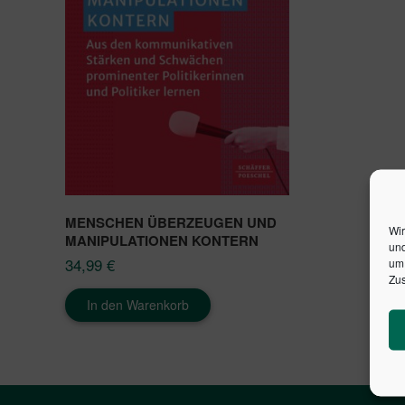
MENSCHEN ÜBERZEUGEN UND
Wir
MANIPULATIONEN KONTERN
und
34,99
€
um 
Zus
In den Warenkorb