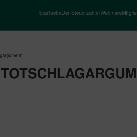
Startseite
Der Steuerzahler
Webinare
Mitgli
lagargument“
 TOTSCHLAGARGUM