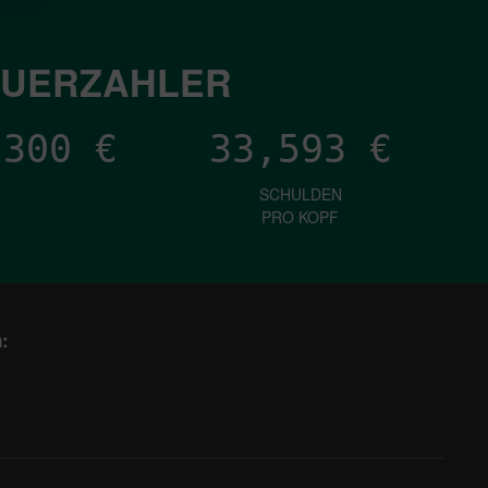
EUERZAHLER
,416
€
33,593
€
SCHULDEN
PRO KOPF
: