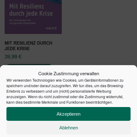
MIT RESILIENZ DURCH
JEDE KRISE
39,99
€
In den Warenkorb
Cookie Zustimmung verwalten
Wir verwenden Technologien wie Cookies, um Geräteinformationen zu
speichern und/oder darauf zuzugreifen. Wir tun dies, um das Browsing-
Erlebnis zu verbessern und um (nicht) personalisierte Werbung
anzuzeigen. Wenn du nicht zustimmst oder die Zustimmung widerrufst,
kann dies bestimmte Merkmale und Funktionen beeinträchtigen.
SCHULDENUHR DES
Akzeptieren
BUNDES DER
Ablehnen