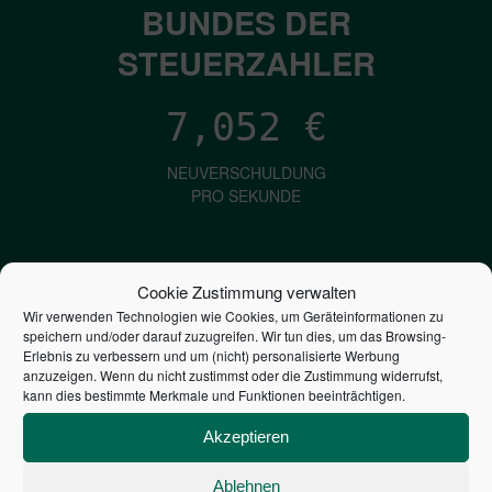
BUNDES DER
STEUERZAHLER
7,052
€
NEUVERSCHULDUNG
PRO SEKUNDE
1,601
€
Cookie Zustimmung verwalten
Wir verwenden Technologien wie Cookies, um Geräteinformationen zu
ZINSEN
speichern und/oder darauf zuzugreifen. Wir tun dies, um das Browsing-
PRO SEKUNDE
Erlebnis zu verbessern und um (nicht) personalisierte Werbung
anzuzeigen. Wenn du nicht zustimmst oder die Zustimmung widerrufst,
kann dies bestimmte Merkmale und Funktionen beeinträchtigen.
2,805,933,492,546
€
Akzeptieren
STAATSVERSCHULDUNG
Ablehnen