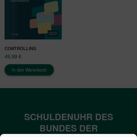
CONTROLLING
49,99
€
In den Warenkorb
SCHULDENUHR DES
BUNDES DER