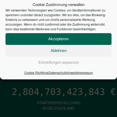
STEUERZAHLER
Cookie Zustimmung verwalten
Wir verwenden Technologien wie Cookies, um Geräteinformationen zu
7,052
€
speichern und/oder darauf zuzugreifen. Wir tun dies, um das Browsing-
Erlebnis zu verbessern und um (nicht) personalisierte Werbung
anzuzeigen. Wenn du nicht zustimmst oder die Zustimmung widerrufst,
NEUVERSCHULDUNG
kann dies bestimmte Merkmale und Funktionen beeinträchtigen.
PRO SEKUNDE
Akzeptieren
Ablehnen
1,601
€
Einstellungen anpassen
ZINSEN
PRO SEKUNDE
Cookie Richtlinie
Datenschutzhinweis
Impressum
2,804,703,425,113
€
STAATSVERSCHULDUNG
IN DEUTSCHLAND