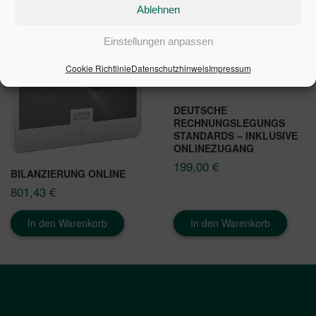
Ablehnen
Einstellungen anpassen
Cookie Richtlinie
Datenschutzhinweis
Impressum
DEUTSCHE
RECHNUNGSLEGUNGS
STANDARDS – INKLUSIVE
ONLINEZUGANG
199,00
€
BILANZIERUNG ONLINE
801,43
€
In den Warenkorb
In den Warenkorb