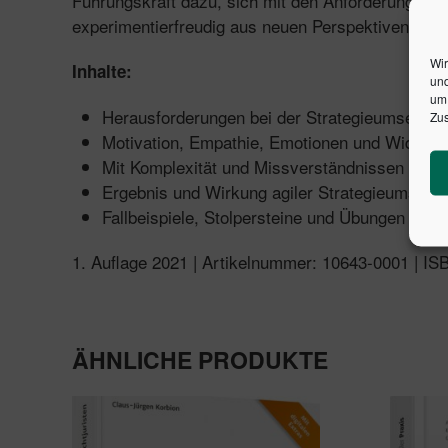
Führungskraft dazu, sich mit den Anforderungen un
experimentierfreudig aus neuen Perspektiven, lei
Wir
Inhalte:
und
um 
Herausforderungen bei der Strategieumsetzun
Zus
Motivation, Empathie, Emotionen und Widerst
Mit Komplexität und Missverständnissen umg
Ergebnis und Wirkung agiler Strategieumsetz
Fallbeispiele, Stolpersteine und Übungen
1. Auflage 2021 | Artikelnummer: 10643-0001 | I
ÄHNLICHE PRODUKTE