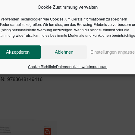
d darüber hinaus zu entwickeln: Betrachten Sie – als Umset
Cookie Zustimmung verwalten
ten Sie daraus Ansätze für Veränderungen ab und erweitern 
 verwenden Technologien wie Cookies, um Geräteinformationen zu speichern
/oder darauf zuzugreifen. Wir tun dies, um das Browsing-Erlebnis zu verbessern u
(nicht) personalisierte Werbung anzuzeigen. Wenn du nicht zustimmst oder die
g
timmung widerrufst, kann dies bestimmte Merkmale und Funktionen beeinträchtige
and als Ressourcen agiler Umsetzung nutzen
ehen
Akzeptieren
Ablehnen
Einstellungen anpasse
ung
Cookie Richtlinie
Datenschutzhinweis
Impressum
SBN: 9783648149416