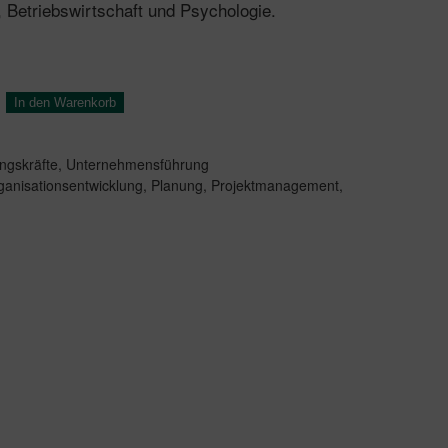
 Betriebswirtschaft und Psychologie.
In den Warenkorb
ngskräfte
,
Unternehmensführung
ganisationsentwicklung
,
Planung
,
Projektmanagement
,