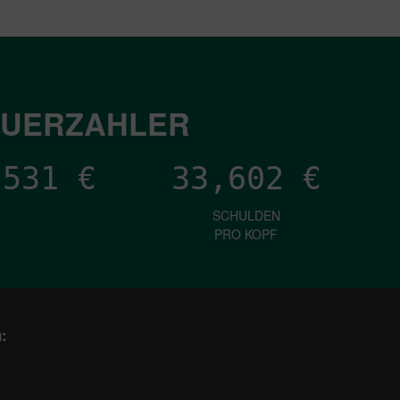
EUERZAHLER
,185
€
33,602
€
SCHULDEN
PRO KOPF
: