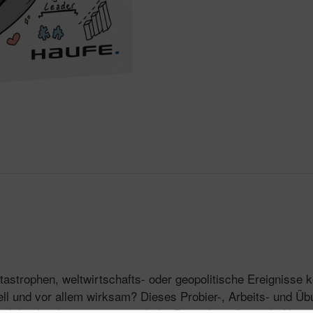
astrophen, weltwirtschafts- oder geopolitische Ereignisse
l und vor allem wirksam? Dieses Probier-, Arbeits- und Übu