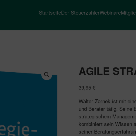
Startseite
Der Steuerzahler
Webinare
Mitgli
AGILE ST
39,95
€
Walter Zornek ist mit ein
und Berater tätig. Seine 
strategischem Managemen
kombiniert sein Wissen al
seiner Beratungserfahru