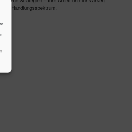
zer von Strategien – Ihre Arbeit und Ihr Wirken
so Ihr Handlungsspektrum.
nd
n.
n