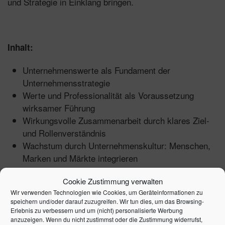
und Strategie in Einklang bringen.
Inhalt:
Unternehmenswerte als Fundament der
Unternehmensstrategie
Werte und Professionalität als Voraussetzung
wirksamer Führung
Wirkungsvolle Zusammenarbeit durch klares Ziel-
und Rollenverständnis
Wachstum durch Unternehmenskultur: Menschen,
Marken und Märkte integrieren
Anregungen und Leitfragen für eine interne Analyse
Cookie Zustimmung verwalten
der Unternehmenskultur
Wir verwenden Technologien wie Cookies, um Geräteinformationen zu
speichern und/oder darauf zuzugreifen. Wir tun dies, um das Browsing-
Erlebnis zu verbessern und um (nicht) personalisierte Werbung
anzuzeigen. Wenn du nicht zustimmst oder die Zustimmung widerrufst,