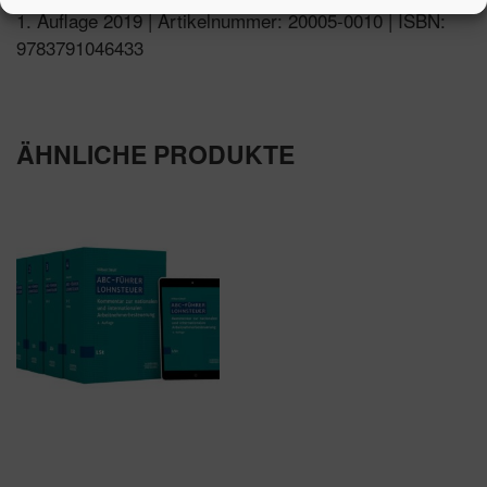
1. Auflage 2019 | Artikelnummer: 20005-0010 | ISBN:
9783791046433
ÄHNLICHE PRODUKTE