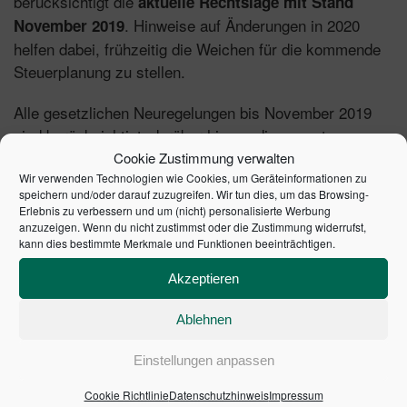
berücksichtigt die
aktuelle Rechtslage mit Stand
. Hinweise auf Änderungen in 2020
November 2019
helfen dabei, frühzeitig die Weichen für die kommende
Steuerplanung zu stellen.
Alle gesetzlichen Neuregelungen bis November 2019
sind berücksichtigt, darüber hinaus die neueste
Rechtsprechung des Bundesfinanzhofs und wichtige
Cookie Zustimmung verwalten
Schreiben der Finanzverwaltung. Mit den amtlichen
Wir verwenden Technologien wie Cookies, um Geräteinformationen zu
speichern und/oder darauf zuzugreifen. Wir tun dies, um das Browsing-
Erklärungsvordrucken sowie der
Einkommensteuer-
Erlebnis zu verbessern und um (nicht) personalisierte Werbung
.
Grund- und Splittingtabelle
anzuzeigen. Wenn du nicht zustimmst oder die Zustimmung widerrufst,
kann dies bestimmte Merkmale und Funktionen beeinträchtigen.
: Mit Erläuterungen zu
Neu im Veranlagungsjahr 2019
Akzeptieren
den neuen Anlagen "Sonderausgaben",
"Außergewöhnliche Belastungen", "Haushaltsnahe
Ablehnen
Aufwendungen", "Sonstiges" und "34b" sowie zur
automatischen Übernahme elektronischer Daten in die
Einstellungen anpassen
Veranlagung.
Cookie Richtlinie
Datenschutzhinweis
Impressum