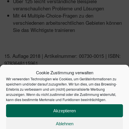
Über 125 leicht verständliche Beispiele
veranschaulichen Probleme und Lösungen
Mit 44 Multiple-Choice-Fragen zu den
verschiedenen arbeitsrechtlichen Gebieten können
Sie das Wichtigste trainieren
15. Auflage 2018 | Artikelnummer: 00730-0015 | ISBN:
9783648115961
Cookie Zustimmung verwalten
Wir verwenden Technologien wie Cookies, um Geräteinformationen zu
speichern und/oder darauf zuzugreifen. Wir tun dies, um das Browsing-
ÄHNLICHE PRODUKTE
Erlebnis zu verbessern und um (nicht) personalisierte Werbung
anzuzeigen. Wenn du nicht zustimmst oder die Zustimmung widerrufst,
kann dies bestimmte Merkmale und Funktionen beeinträchtigen.
Akzeptieren
Ablehnen