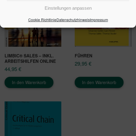
Einstellungen anpassen
Cookie Richtlinie
Datenschutzhinweis
Impressum
LIMBIC® SALES – INKL.
FÜHREN
ARBEITSHILFEN ONLINE
29,95
€
44,95
€
In den Warenkorb
In den Warenkorb