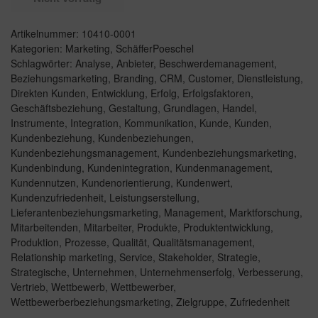
Artikelnummer:
10410-0001
Kategorien:
Marketing
,
SchäfferPoeschel
Schlagwörter:
Analyse
,
Anbieter
,
Beschwerdemanagement
,
Beziehungsmarketing
,
Branding
,
CRM
,
Customer
,
Dienstleistung
,
Direkten Kunden
,
Entwicklung
,
Erfolg
,
Erfolgsfaktoren
,
Geschäftsbeziehung
,
Gestaltung
,
Grundlagen
,
Handel
,
Instrumente
,
Integration
,
Kommunikation
,
Kunde
,
Kunden
,
Kundenbeziehung
,
Kundenbeziehungen
,
Kundenbeziehungsmanagement
,
Kundenbeziehungsmarketing
,
Kundenbindung
,
Kundenintegration
,
Kundenmanagement
,
Kundennutzen
,
Kundenorientierung
,
Kundenwert
,
Kundenzufriedenheit
,
Leistungserstellung
,
Lieferantenbeziehungsmarketing
,
Management
,
Marktforschung
,
Mitarbeitenden
,
Mitarbeiter
,
Produkte
,
Produktentwicklung
,
Produktion
,
Prozesse
,
Qualität
,
Qualitätsmanagement
,
Relationship marketing
,
Service
,
Stakeholder
,
Strategie
,
Strategische
,
Unternehmen
,
Unternehmenserfolg
,
Verbesserung
,
Vertrieb
,
Wettbewerb
,
Wettbewerber
,
Wettbewerberbeziehungsmarketing
,
Zielgruppe
,
Zufriedenheit