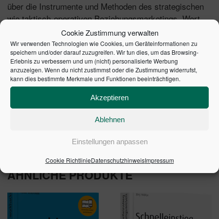
über die Instrumente und Methoden des strategischen
wie taktisch-operativen Beziehungsmarketings. Wert
gelegt wird insbesondere auf einen
ganzheitlichen und
Cookie Zustimmung verwalten
, der Beziehungen
nachhaltigen Marketingansatz
Wir verwenden Technologien wie Cookies, um Geräteinformationen zu
speichern und/oder darauf zuzugreifen. Wir tun dies, um das Browsing-
relevanter Partner in Wertschöpfungsketten
Erlebnis zu verbessern und um (nicht) personalisierte Werbung
berücksichtigt und Aktionsalternativen anbietet, die zur
anzuzeigen. Wenn du nicht zustimmst oder die Zustimmung widerrufst,
kann dies bestimmte Merkmale und Funktionen beeinträchtigen.
Aufrechterhaltung langfristig wirksamer
Geschäftsbeziehungen beitragen.
Akzeptieren
1. Auflage 2017 | Artikelnummer: 10410-0001 | ISBN:
Ablehnen
9783791035222
Einstellungen anpassen
Cookie Richtlinie
Datenschutzhinweis
Impressum
ÄHNLICHE PRODUKTE