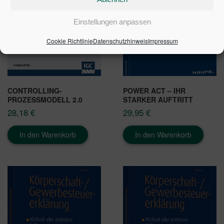
Einstellungen anpassen
Cookie Richtlinie
Datenschutzhinweis
Impressum
CONTROLLING-
POWER ACT – IHR
PROZESSMODELL 2.0
STARKER AUFTRITT
28,18
€
29,95
€
In den Warenkorb
In den Warenkorb