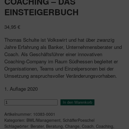
COACHING – DAS
EINSTEIGERBUCH
34,95
€
Thomas Schulte ist Volkswirt und hat über zwanzig
Jahre Erfahrung als Banker, Unternehmensberater und
Coach. Als Geschäftsführer einer innovativen
Coaching-Company im Raum Südhessen begleitet er
Organisationen, Teams und Einzelpersonen bei der
Umsetzung anspruchsvoller Veränderungsvorhaben.
1. Auflage 2020
Coaching
In den Warenkorb
-
Artikelnummer:
10383-0001
das
Kategorien:
BWL/Management
,
SchäfferPoeschel
Einsteigerbuch
Schlagwörter:
Berater
,
Beratung
,
Change
,
Coach
,
Coaching
,