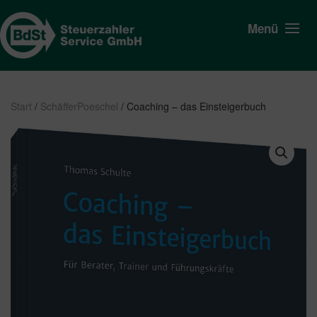
Menü
Start
/
SchäfferPoeschel
/ Coaching – das Einsteigerbuch