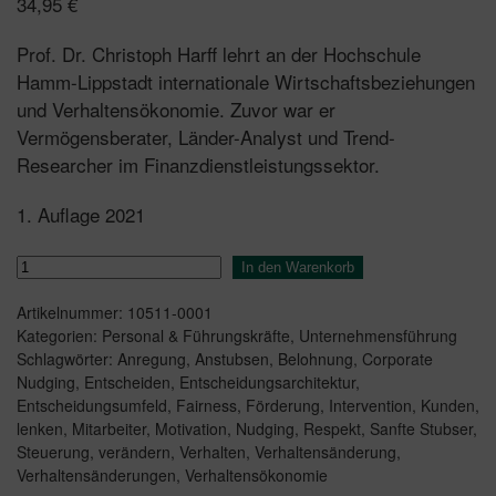
34,95
€
Prof. Dr. Christoph Harff lehrt an der Hochschule
Hamm-Lippstadt internationale Wirtschaftsbeziehungen
und Verhaltensökonomie. Zuvor war er
Vermögensberater, Länder-Analyst und Trend-
Researcher im Finanzdienstleistungssektor.
1. Auflage 2021
Corporate
In den Warenkorb
Nudging
Artikelnummer:
10511-0001
Menge
Kategorien:
Personal & Führungskräfte
,
Unternehmensführung
Schlagwörter:
Anregung
,
Anstubsen
,
Belohnung
,
Corporate
Nudging
,
Entscheiden
,
Entscheidungsarchitektur
,
Entscheidungsumfeld
,
Fairness
,
Förderung
,
Intervention
,
Kunden
,
lenken
,
Mitarbeiter
,
Motivation
,
Nudging
,
Respekt
,
Sanfte Stubser
,
Steuerung
,
verändern
,
Verhalten
,
Verhaltensänderung
,
Verhaltensänderungen
,
Verhaltensökonomie