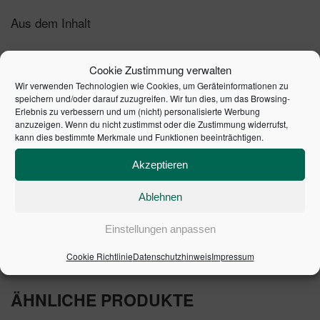
Aus dem Inhalt
Konzeptionelle Grundlage und Anleitung für
Cookie Zustimmung verwalten
Corporate Nudges
Wir verwenden Technologien wie Cookies, um Geräteinformationen zu
Anwendungsschwerpunkte und Umsetzungsformen
speichern und/oder darauf zuzugreifen. Wir tun dies, um das Browsing-
Leitfaden zur eigenständigen Entwicklung von
Erlebnis zu verbessern und um (nicht) personalisierte Werbung
Nudges in Unternehmen
anzuzeigen. Wenn du nicht zustimmst oder die Zustimmung widerrufst,
kann dies bestimmte Merkmale und Funktionen beeinträchtigen.
Konkrete Anwendungsbereiche und deren
Herausforderungen
Akzeptieren
Risiken und Grenzen des Nudgings
Ablehnen
1. Auflage 2021 | Artikelnummer: 10511-0001 | ISBN:
9783648137383
Einstellungen anpassen
Cookie Richtlinie
Datenschutzhinweis
Impressum
ÄHNLICHE PRODUKTE