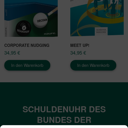
CORPORATE NUDGING
MEET UP!
34,95
€
34,95
€
In den Warenkorb
In den Warenkorb
SCHULDENUHR DES
BUNDES DER