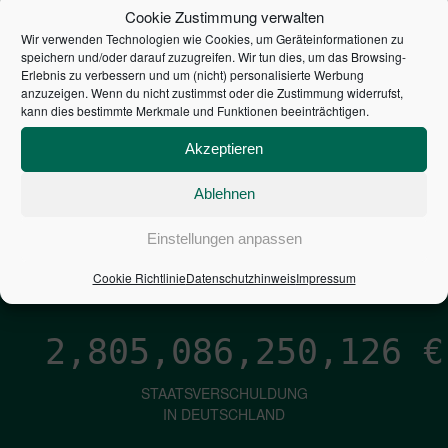
STEUERZAHLER
Cookie Zustimmung verwalten
Wir verwenden Technologien wie Cookies, um Geräteinformationen zu
7,052
€
speichern und/oder darauf zuzugreifen. Wir tun dies, um das Browsing-
Erlebnis zu verbessern und um (nicht) personalisierte Werbung
anzuzeigen. Wenn du nicht zustimmst oder die Zustimmung widerrufst,
NEUVERSCHULDUNG
kann dies bestimmte Merkmale und Funktionen beeinträchtigen.
PRO SEKUNDE
Akzeptieren
Ablehnen
1,601
€
Einstellungen anpassen
ZINSEN
PRO SEKUNDE
Cookie Richtlinie
Datenschutzhinweis
Impressum
2,805,086,251,374
€
STAATSVERSCHULDUNG
IN DEUTSCHLAND