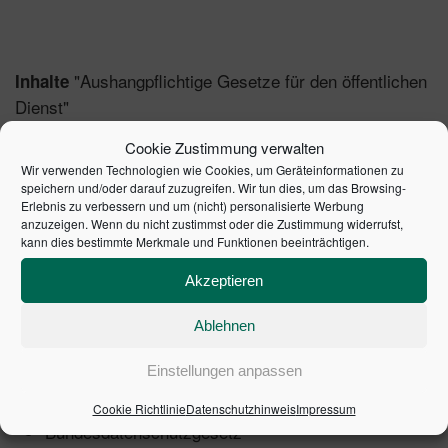
"Aushangpflichtige Gesetze für den öffentlichen
Inhalte
Dienst"
Cookie Zustimmung verwalten
Reform des Bundeselterngeld- und
Neu:
Wir verwenden Technologien wie Cookies, um Geräteinformationen zu
Elternzeitgesetzes
speichern und/oder darauf zuzugreifen. Wir tun dies, um das Browsing-
Corona-Arbeitsschutzregeln und Corona-
Neu:
Erlebnis zu verbessern und um (nicht) personalisierte Werbung
anzuzeigen. Wenn du nicht zustimmst oder die Zustimmung widerrufst,
Arbeitsschutzstandard auf dem neuesten
kann dies bestimmte Merkmale und Funktionen beeinträchtigen.
Rechtsstand
Änderungen in der Biostoff- und in der
Neu:
Akzeptieren
Gefahrstoffverordnung
Ablehnen
Änderungen im Kündigungsschutzgesetz
Neu:
durch das Betriebsrätemodernisierungsgesetz
Einstellungen anpassen
Gleichstellungsgesetzte des Bundes und der
Neu:
Länder: Aktueller Rechtsstand
Cookie Richtlinie
Datenschutzhinweis
Impressum
Bundesdatenschutzgesetz