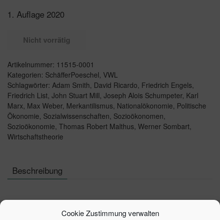
1. Auflage 2020
Nicht vorrätig
Artikelnummer:
11515-0001
Kategorien:
SchäfferPoeschel
,
VWL
Schlagwörter:
Adam Smith
,
David Ricardo
,
Friedrich Engels
,
Friedrich List
,
John Stuart Mill
,
Joseph Alois Schumpeter
,
Karl
Marx
,
Max Weber
,
Merkantilismus
,
Nationalökonomie
,
Politische
Ökonomie
,
Sozialwissenschaften
,
Sozioökonomen
,
Sozioökonomie
,
Thomas Robert Malthus
,
Werner Sombart
,
Wirtschaftstheorie
Beschreibung
BESCHREIBUNG
Cookie Zustimmung verwalten