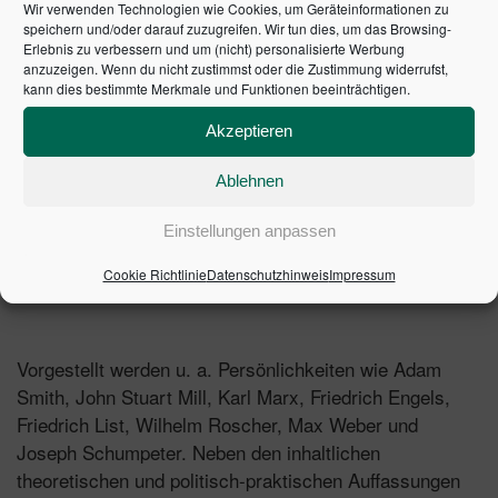
Wir verwenden Technologien wie Cookies, um Geräteinformationen zu
Autor: Hermann T. Krobath
speichern und/oder darauf zuzugreifen. Wir tun dies, um das Browsing-
Erlebnis zu verbessern und um (nicht) personalisierte Werbung
anzuzeigen. Wenn du nicht zustimmst oder die Zustimmung widerrufst,
Was und wer hat das moderne sozioökonomisches
kann dies bestimmte Merkmale und Funktionen beeinträchtigen.
Entwicklungsdenken entscheidend beeinflusst?
Hermann T. Krobath stellt anhand einflussreicher
Akzeptieren
historischer Sozioökonomen dar, welche
sozioökonomisch entwicklungsrelevanten Perspektiven
Ablehnen
und Problemstellungen sich in der Geschichte der
Einstellungen anpassen
Sozialwissenschaften, der Politischen Ökonomie und
der Wirtschaftstheorie lokalisieren lassen.
Cookie Richtlinie
Datenschutzhinweis
Impressum
Vorgestellt werden u. a. Persönlichkeiten wie Adam
Smith, John Stuart Mill, Karl Marx, Friedrich Engels,
Friedrich List, Wilhelm Roscher, Max Weber und
Joseph Schumpeter. Neben den inhaltlichen
theoretischen und politisch-praktischen Auffassungen