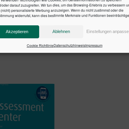
e Themenbehandlung umfasst die drei Säulen von Basel II/II
/oder darauf zuzugreifen. Wir tun dies, um das Browsing-Erlebnis zu verbessern u
icht und Berücksichtigung von Nachhaltigkeitsrisiken. Die
(nicht) personalisierte Werbung anzuzeigen. Wenn du nicht zustimmst oder die
timmung widerrufst, kann dies bestimmte Merkmale und Funktionen beeinträchtige
gern und Bankpraktikern sowohl die wesentlichen Grundlage
 in kompakter Form, aber angemessen detailliert behandelt.
nkinterne Umsetzung der neuen regulatorischen Vorgaben ab
Akzeptieren
Ablehnen
Einstellungen anpasse
SBN: 9783791049687
Cookie Richtlinie
Datenschutzhinweis
Impressum