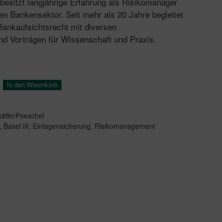
 besitzt langjährige Erfahrung als Risikomanager
ten Bankensektor. Seit mehr als 20 Jahre begleitet
Bankaufsichtsrecht mit diversen
nd Vorträgen für Wissenschaft und Praxis.
In den Warenkorb
äfferPoeschel
,
Basel III
,
Einlagensicherung
,
Risikomanagement