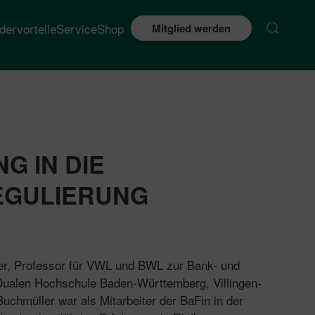
edervorteile
Service
Shop
Mitglied werden
G IN DIE
GULIERUNG
ler, Professor für VWL und BWL zur Bank- und
 Dualen Hochschule Baden-Württemberg, Villingen-
uchmüller war als Mitarbeiter der BaFin in der