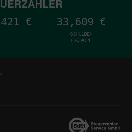
EUERZAHLER
,865
€
33,609
€
SCHULDEN
PRO KOPF
: