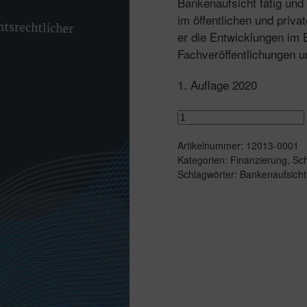
Bankenaufsicht tätig und
im öffentlichen und priva
er die Entwicklungen im 
Fachveröffentlichungen u
1. Auflage 2020
Einführung
in
Artikelnummer:
12013-0001
die
Kategorien:
Finanzierung
,
Sch
Bankenregulierung
Schlagwörter:
Bankenaufsicht
Menge