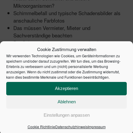
Mikroorganismen?
Schimmelbefall und typische Schadensbilder als
anschauliche Farbfotos
Das müssen Vermieter, Mieter und
Sachverständige beachten
Die Schimmelpilzsanierung: verschiedene
Cookie Zustimmung verwalten
Möglichkeiten der Schadenbeseitigung
Wir verwenden Technologien wie Cookies, um Geräteinformationen zu
speichern und/oder darauf zuzugreifen. Wir tun dies, um das Browsing-
Arbeitshilfen online:
Erlebnis zu verbessern und um (nicht) personalisierte Werbung
anzuzeigen. Wenn du nicht zustimmst oder die Zustimmung widerrufst,
Farbfotos, die bei der Entdeckung und Einordnung
kann dies bestimmte Merkmale und Funktionen beeinträchtigen.
von Schäden helfen
Akzeptieren
Leitfäden zur Bewertung und Sanierung von
Feuchteschäden
Ablehnen
Verordnungen und VDI-Richtlinien
Einstellungen anpassen
Cookie Richtlinie
Datenschutzhinweis
Impressum