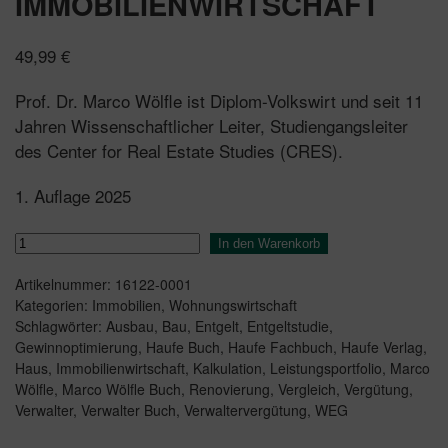
IMMOBILIENWIRTSCHAFT
49,99
€
Prof. Dr. Marco Wölfle ist Diplom-Volkswirt und seit 11
Jahren Wissenschaftlicher Leiter, Studiengangsleiter
des Center for Real Estate Studies (CRES).
1. Auflage 2025
Verwaltervergütung
In den Warenkorb
in
Artikelnummer:
16122-0001
der
Kategorien:
Immobilien
,
Wohnungswirtschaft
Immobilienwirtschaft
Schlagwörter:
Ausbau
,
Bau
,
Entgelt
,
Entgeltstudie
,
Menge
Gewinnoptimierung
,
Haufe Buch
,
Haufe Fachbuch
,
Haufe Verlag
,
Haus
,
Immobilienwirtschaft
,
Kalkulation
,
Leistungsportfolio
,
Marco
Wölfle
,
Marco Wölfle Buch
,
Renovierung
,
Vergleich
,
Vergütung
,
Verwalter
,
Verwalter Buch
,
Verwaltervergütung
,
WEG