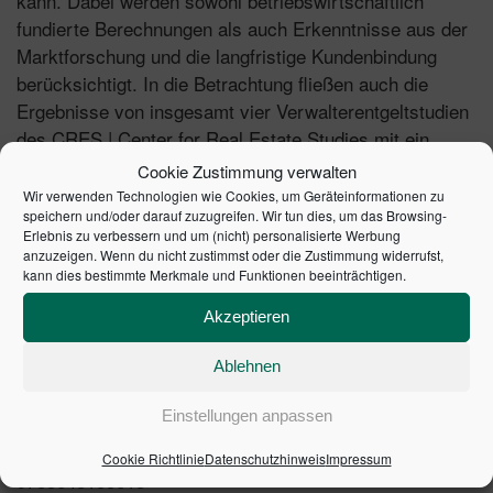
kann. Dabei werden sowohl betriebswirtschaftlich
fundierte Berechnungen als auch Erkenntnisse aus der
Marktforschung und die langfristige Kundenbindung
berücksichtigt. In die Betrachtung fließen auch die
Ergebnisse von insgesamt vier Verwalterentgeltstudien
des CRES | Center for Real Estate Studies mit ein.
Cookie Zustimmung verwalten
Inhalte:
Wir verwenden Technologien wie Cookies, um Geräteinformationen zu
speichern und/oder darauf zuzugreifen. Wir tun dies, um das Browsing-
Fachliche Grundlagen und Aufgaben des
Erlebnis zu verbessern und um (nicht) personalisierte Werbung
anzuzeigen. Wenn du nicht zustimmst oder die Zustimmung widerrufst,
Verwalters/der Verwalterin
kann dies bestimmte Merkmale und Funktionen beeinträchtigen.
Grundsätze der Preiskalkulation
Ökonomische Preiskalkulation
Akzeptieren
Moderne Verfahren der Preisfindung
Ablehnen
Vorgehensweisen bei der Preisverhandlungen
Prozesse optimieren
Einstellungen anpassen
1. Auflage 2025 | Artikelnummer: 16122-0001 | ISBN:
Cookie Richtlinie
Datenschutzhinweis
Impressum
9783648183618