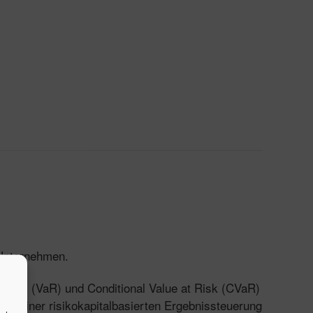
 Unternehmen.
t Risk (VaR) und Conditional Value at Risk (CVaR)
en einer risikokapitalbasierten Ergebnissteuerung