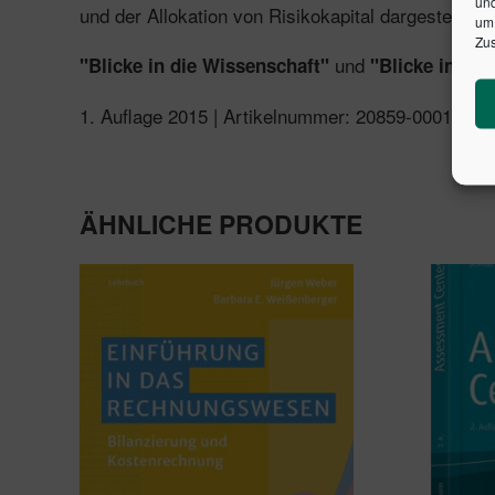
und
und der Allokation von Risikokapital dargestellt.
um 
Zus
und
"Blicke in die Wissenschaft"
"Blicke in die
1. Auflage 2015 | Artikelnummer: 20859-0001 | I
ÄHNLICHE PRODUKTE