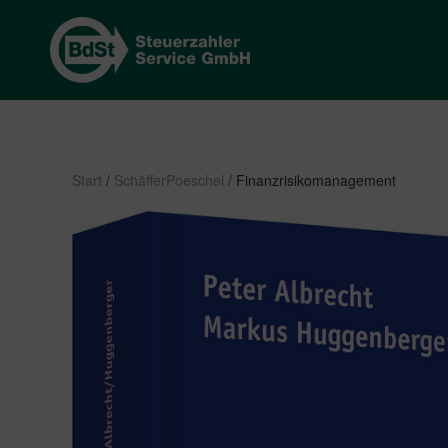
Start
/
SchäfferPoeschel
/ Finanzrisikomanagement