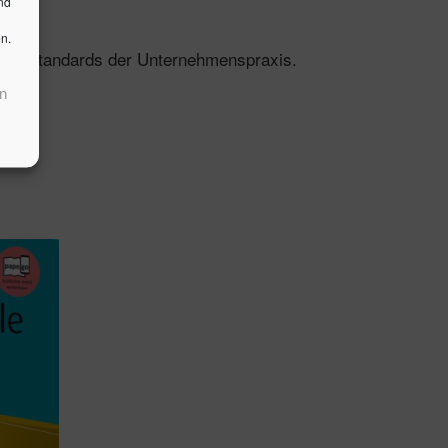
nd
n.
 und Standards der Unternehmenspraxis.
n