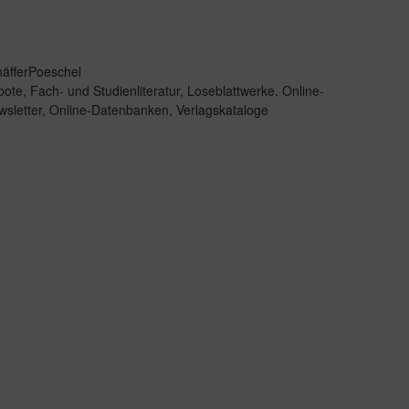
äfferPoeschel
bote
,
Fach- und Studienliteratur
,
Loseblattwerke. Online-
sletter
,
Online-Datenbanken
,
Verlagskataloge