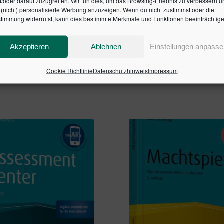
/oder darauf zuzugreifen. Wir tun dies, um das Browsing-Erlebnis zu verbessern u
(nicht) personalisierte Werbung anzuzeigen. Wenn du nicht zustimmst oder die
timmung widerrufst, kann dies bestimmte Merkmale und Funktionen beeinträchtige
zeigen aktuelle wissenschaftliche Untersuchungen
 Praxis"
Akzeptieren
Ablehnen
Einstellungen anpasse
SBN: 9783791034126
Cookie Richtlinie
Datenschutzhinweis
Impressum