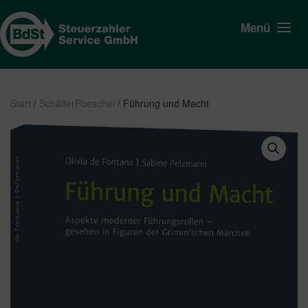
Menü
Start
/
SchäfferPoeschel
/ Führung und Macht