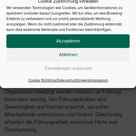
Cookie Zustimmung verwalten
Wir verwenden Technologien wie Cookies, um Geräteinformationen zu
Führung und Macht sind untrennbar miteinander
speichern und/oder darauf zuzugreifen. Wir tun dies, um das Browsing-
verbunden. Wer wirklich führt, bekennt sich zur eigenen
Erlebnis zu verbessern und um (nicht) personalisierte Werbung
Macht. Es nutzt weder den Mitarbeitenden noch der
anzuzeigen. Wenn du nicht zustimmst oder die Zustimmung widerrufst,
kann dies bestimmte Merkmale und Funktionen beeinträchtigen.
Organisation, wenn die Führungskraft die eigene
Positionsmacht verleugnet.
Wirkungsvolle Führung
Akzeptieren
bedeutet auch, sich mit den dunklen Seiten der Macht
auseinanderzusetzen, die mit jeder Führungsposition
Ablehnen
verbunden sind.
Einstellungen anpassen
In Zeiten organisatorischer Veränderungen,
Cookie Richtlinie
Datenschutzhinweis
Impressum
Unsicherheiten und Komplexitäten, die von der
Organisation bewältigt werden müssen, ist Führung
besonders wichtig: Von Führungskräften wird
Gerechtigkeit und Klarheit erwartet, sie sollen
Mitarbeitende unterstützen und fördern. Gleichzeitig
erfordert die Führungsarbeit manchmal Härte und
Durchsetzung.