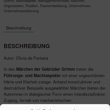
Grimm
,
Machtaspekt
,
Managementmodell
,
Märchen
,
Organisation
,
Position
,
Teamentwicklung
,
Unternehmen
,
Unternehmensführung
Beschreibung
BESCHREIBUNG
Autor: Olivia de Fontana
In den
treten die
Märchen der Gebrüder Grimm
mit einer ungeschönten
Führungs- und Machtaspekte
Härte und Klarheit zutage. Anhand konstruktiver und
destruktiver Beispiele ausgewählter Märchen bieten die
Autorinnen in dialogischer Form einen interdisziplinären
Zugang, fernab von mechanistischen
Managementmodellen.