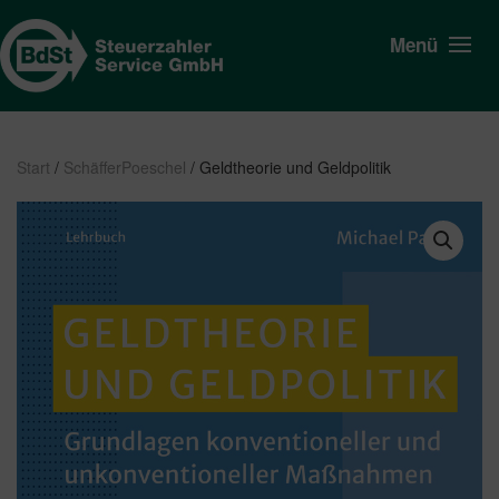
Menü
Start
/
SchäfferPoeschel
/ Geldtheorie und Geldpolitik