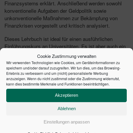
Finanzsystems erklärt. Anschließend werden sowohl
konventionelle Aufgaben der Geldpolitik sowie
unkonventionelle Maßnahmen zur Bekämpfung von
Finanzkrisen vorgestellt und kritisch analysiert.
Dieses Lehrbuch ist ideal für einen ausführlichen
Einführungskurs an Universitäten. Es ist aber auch ein
wertvolles Hilfsmittel für Fachleute aus dem
Cookie Zustimmung verwalten
Finanzsektor oder dem öffentlichen Sektor, die ihr
Wir verwenden Technologien wie Cookies, um Geräteinformationen zu
Verständnis von Geldbeziehungen vertiefen möchten.
speichern und/oder darauf zuzugreifen. Wir tun dies, um das Browsing-
Erlebnis zu verbessern und um (nicht) personalisierte Werbung
Durch zahlreiche Bezüge zu aktuellen Ereignissen wird
anzuzeigen. Wenn du nicht zustimmst oder die Zustimmung widerrufst,
die Theorie greifbar und lebensnah dargestellt. So hilft
kann dies bestimmte Merkmale und Funktionen beeinträchtigen.
das Buch, die Lücke zwischen akademischer Theorie
Akzeptieren
und praktischer Anwendung zu schließen. Auf der
Homepage des Autors sind ergänzende
Ablehnen
Unterrichtsmaterialien (Folien und Übungsaufgaben)
verfügbar.
Einstellungen anpassen