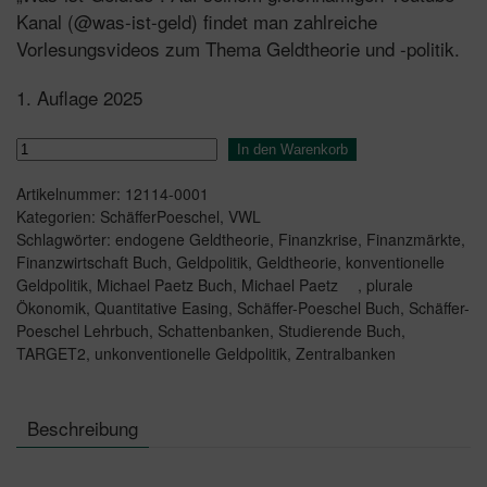
Kanal (@was-ist-geld) findet man zahlreiche
Vorlesungsvideos zum Thema Geldtheorie und -politik.
1. Auflage 2025
Geldtheorie
In den Warenkorb
und
Artikelnummer:
12114-0001
Geldpolitik
Kategorien:
SchäfferPoeschel
,
VWL
Menge
Schlagwörter:
endogene Geldtheorie
,
Finanzkrise
,
Finanzmärkte
,
Finanzwirtschaft Buch
,
Geldpolitik
,
Geldtheorie
,
konventionelle
Geldpolitik
,
Michael Paetz Buch
,
Michael Paetz
,
plurale
Ökonomik
,
Quantitative Easing
,
Schäffer-Poeschel Buch
,
Schäffer-
Poeschel Lehrbuch
,
Schattenbanken
,
Studierende Buch
,
TARGET2
,
unkonventionelle Geldpolitik
,
Zentralbanken
Beschreibung