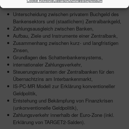
Die Themen:
Cookie Richtlinie
Datenschutzhinweis
Impressum
Unterscheidung zwischen privatem Buchgeld des
Bankensektors und (staatlichem) Zentralbankgeld,
Zahlungsausgleich zwischen Banken,
Aufbau, Ziele und Instrumente einer Zentralbank,
Zusammenhang zwischen kurz- und langfristigen
Zinsen,
Grundlagen des Schattenbankensystems,
internationaler Zahlungsverkehr,
Steuerungsvarianten der Zentralbanken für den
Übernachtzins am Interbankenmarkt,
IS-PC-MR Modell zur Erklärung konventioneller
Geldpolitik,
Entstehung und Bekämpfung von Finanzkrisen
(unkonventionelle Geldpolitik),
Zahlungsverkehr innerhalb der Euro-Zone (inkl.
Erklärung von TARGET2-Salden).