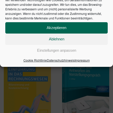
analysieren und zu bewerten.
speichern und/oder darauf zuzugreifen. Wir tun dies, um das Browsing-
Erlebnis zu verbessern und um (nicht) personalisierte Werbung
1. Auflage 2017 | Artikelnummer: 10210-0001 | ISBN:
anzuzeigen. Wenn du nicht zustimmst oder die Zustimmung widerrufst,
kann dies bestimmte Merkmale und Funktionen beeinträchtigen.
9783791038544
Akzeptieren
Ablehnen
ÄHNLICHE PRODUKTE
Einstellungen anpassen
Cookie Richtlinie
Datenschutzhinweis
Impressum