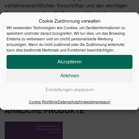
verfahrensrechtlichen Vorschriften und den wichtigen
Steuerarten werden alle Fragen zu Unternehmens- und
Privatinsolvenzen geklärt.
Cookie Zustimmung verwalten
Wir verwenden Technologien wie Cookies, um Geräteinformationen zu
speichern und/oder darauf zuzugreifen. Wir tun dies, um das Browsing-
In der Neuauflage
,
mit allen wichtigen Änderungen
Erlebnis zu verbessern und um (nicht) personalisierte Werbung
zuletzt durch das Gesetz zur Verkürzung der
anzuzeigen. Wenn du nicht zustimmst oder die Zustimmung widerrufst,
Restschuldbefreiung und zur Stärkung der
kann dies bestimmte Merkmale und Funktionen beeinträchtigen.
Gläubigerrechte.
Akzeptieren
2. aktualisierte Auflage 2014 | Artikelnummer: 20063-
Ablehnen
0001 | ISBN: 9783791032368
Einstellungen anpassen
Cookie Richtlinie
Datenschutzhinweis
Impressum
ÄHNLICHE PRODUKTE