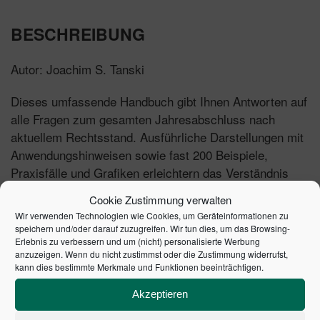
BESCHREIBUNG
Autor: Joachim S. Tanski
Dieses umfassende Handbuch gibt Ihnen Antworten auf
alle Fragen zum gesamten Jahresabschluss nach
aktuellem Rechtsstand. Ausführliche Darstellungen mit
Anwendungshinweisen sowie fast 200 Beispiele,
Praxisfälle und Grafiken erleichtern das Verständnis
und die praktische Anwendung. Der Bilanzpraktiker
Cookie Zustimmung verwalten
erhält Tipps sowie Gestaltungsmöglichkeiten bei
Wir verwenden Technologien wie Cookies, um Geräteinformationen zu
konkreten Bilanzierungsfragen und Problemfällen. Auch
speichern und/oder darauf zuzugreifen. Wir tun dies, um das Browsing-
Erlebnis zu verbessern und um (nicht) personalisierte Werbung
bestens geeignet für die Prüfungsvorbereitung zum
anzuzeigen. Wenn du nicht zustimmst oder die Zustimmung widerrufst,
Steuerberater, Wirtschaftsprüfer, Bilanzbuchhalter und
kann dies bestimmte Merkmale und Funktionen beeinträchtigen.
für Masterstudenten.
Akzeptieren
Inhalt: