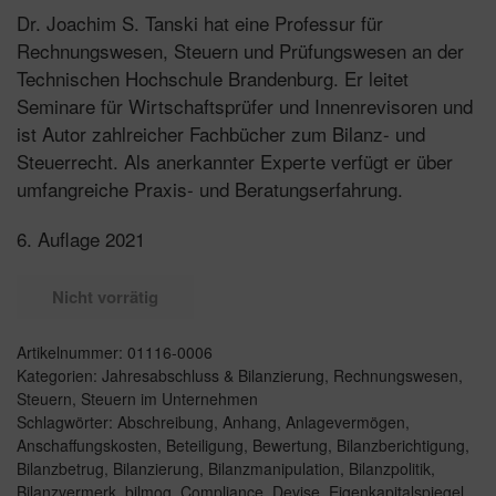
Dr. Joachim S. Tanski hat eine Professur für
Rechnungswesen, Steuern und Prüfungswesen an der
Technischen Hochschule Brandenburg. Er leitet
Seminare für Wirtschaftsprüfer und Innenrevisoren und
ist Autor zahlreicher Fachbücher zum Bilanz- und
Steuerrecht. Als anerkannter Experte verfügt er über
umfangreiche Praxis- und Beratungserfahrung.
6. Auflage 2021
Nicht vorrätig
Artikelnummer:
01116-0006
Kategorien:
Jahresabschluss & Bilanzierung
,
Rechnungswesen
,
Steuern
,
Steuern im Unternehmen
Schlagwörter:
Abschreibung
,
Anhang
,
Anlagevermögen
,
Anschaffungskosten
,
Beteiligung
,
Bewertung
,
Bilanzberichtigung
,
Bilanzbetrug
,
Bilanzierung
,
Bilanzmanipulation
,
Bilanzpolitik
,
Bilanzvermerk
,
bilmog
,
Compliance
,
Devise
,
Eigenkapitalspiegel
,