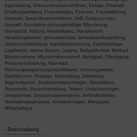
Eigenleistung
,
Einkommensteuerrichtlinien
,
Einlage
,
Erbschaft
,
Erhaltungsaufwand
,
Finanzanlagen
,
Finanzen
,
Fremdwährung
,
Gebäude
,
Gesamtkostenverfahren
,
GoB
,
Going con-cern
,
Goodwill
,
Grundsätze ordnungsmäßiger Bilanzierung
,
Grundstück
,
Haftung
,
Handelsbilanz
,
Handelsrecht
,
Herstellungskosten
,
jahresabschluss
,
Jahresabschlussprüfung
,
Jubiläumsrückstellung
,
Kapitalflussrechnung
,
Kapitalrücklage
,
Lagebericht
,
latente Steuern
,
Leasing
,
Maßgeblichkeit
,
Mietkauf
,
Mitunternehmer
,
Mitunternehmerschaft
,
Nichtigkeit
,
Offenlegung
,
Pensionsrückstellung
,
Ratenkauf
,
RechnungsabgrenzungGeschäftswert
,
rechnungswesen
,
Rechtsformen
,
Rücklage
,
Rückstellung
,
Schenkung
,
Segmentbericht
,
Sonderbetriebsvermögen
,
Steuerbilanz
,
Steuerrecht
,
Steuerrückstellung
,
Teilwert
,
Umlaufvermögen
,
Umsatzerlöse
,
Umsatzkostenverfahren
,
Verbindlichkeiten
,
Vermögensgegenstand
,
Vorratsvermögen
,
Wertpapier
,
Wirtschaftsgut
Beschreibung