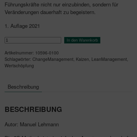
Führungskräfte nicht nur einzubinden, sondern für
Veränderungen dauerhaft zu begeistern.
1. Auflage 2021
Lean
In den Warenkorb
Management
Artikelnummer:
10596-0100
mit
Schlagwörter:
ChangeManagement
,
Kaizen
,
LeanManagement
,
der
Wertschöpfung
5S-
Methode
Menge
Beschreibung
BESCHREIBUNG
Autor: Manuel Lehmann