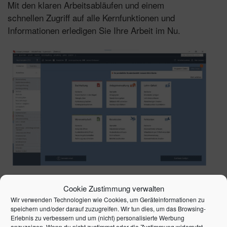
Mit den klaren Arbeitsabläufen und einem
schnellen Zugriff auf alle Kernfunktionen und
Informationen erledigen Sie Ihre Arbeit im Nu.
Mandantenverwaltung
Cookie Zustimmung verwalten
Alle Mandanten, Adress- und Firmendaten
Wir verwenden Technologien wie Cookies, um Geräteinformationen zu
speichern und/oder darauf zuzugreifen. Wir tun dies, um das Browsing-
werden zentral einmal erfasst und gepflegt.
Erlebnis zu verbessern und um (nicht) personalisierte Werbung
Der schnelle Zugriff auf alle relevanten
anzuzeigen. Wenn du nicht zustimmst oder die Zustimmung widerrufst,