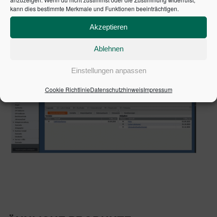
Kundeninformationen verschafft noch mehr
kann dies bestimmte Merkmale und Funktionen beeinträchtigen.
Überblick im Detail.
Akzeptieren
Ablehnen
Einstellungen anpassen
Cookie Richtlinie
Datenschutzhinweis
Impressum