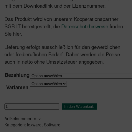
mit dem Downloadlink und der Lizenznummer.
Das Produkt wird von unserem Kooperationspartner
SGB IT bereitgestellt, die
Datenschutzhinweise
finden
Sie hier.
Lieferung erfolgt ausschließlich für den gewerblichen
oder freiberuflichen Bedarf. Daher werden die Preise
auch in netto ohne Umsatzsteuer angegeben.
Bezahlung
Varianten
LEXWARE
In den Warenkorb
Büroservice
Artikelnummer:
n. v.
Komplett
Kategorien:
lexware
,
Software
2026