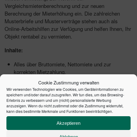
Vergleichsmietenberechnung und zur neuen
Berechnung der Mieterhöhung ein. Die zahlreichen
Musterbriefe und Musterverträge stehen auch als
Online-Arbeitshilfen zur Verfügung und helfen Ihnen, Ihr
Objekt rentabel zu vermieten.
Inhalte:
Alles über Bruttomiete, Nettomiete und zur
korrekten Mietzahlung.
So funktioniert die Mietpreisbremse in der Praxis.
Cookie Zustimmung verwalten
Rechtssicher die Miete erhöhen: Staffelmiete,
Wir verwenden Technologien wie Cookies, um Geräteinformationen zu
Indexmiete und die Mieterhöhung bis zur
speichern und/oder darauf zuzugreifen. Wir tun dies, um das Browsing-
Erlebnis zu verbessern und um (nicht) personalisierte Werbung
ortsüblichen Vergleichsmiete.
anzuzeigen. Wenn du nicht zustimmst oder die Zustimmung widerrufst,
So nutzen Vermieter den Mietspiegel korrekt oder
kann dies bestimmte Merkmale und Funktionen beeinträchtigen.
finden die richtige Vergleichswohnung.
Akzeptieren
Mieterhöhung nach Modernisierung.
Ablehnen