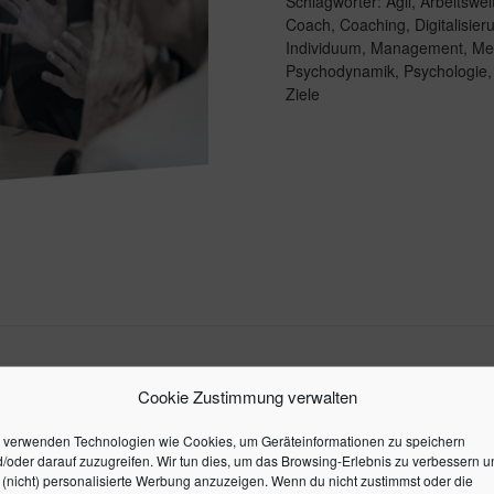
Schlagwörter:
Agil
,
Arbeitswel
Coach
,
Coaching
,
Digitalisier
Individuum
,
Management
,
Me
Psychodynamik
,
Psychologie
Ziele
Cookie Zustimmung verwalten
 verwenden Technologien wie Cookies, um Geräteinformationen zu speichern
/oder darauf zuzugreifen. Wir tun dies, um das Browsing-Erlebnis zu verbessern u
(nicht) personalisierte Werbung anzuzeigen. Wenn du nicht zustimmst oder die
ehlenden gemeinsamen Zielen und Motiven der Beteiligten.