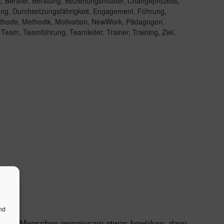
t
,
Berater
,
Beratung
,
Beziehungsmuster
,
Changeprozess
,
ung
,
Durchsetzungsfährigkeit
,
Engagement
,
Führung
,
thode
,
Methodik
,
Motivation
,
NewWork
,
Pädagogen
,
,
Team
,
Teamführung
,
Teamleiter
,
Trainer
,
Training
,
Ziel
,
nd
 Wollen Menschen gemeinsam etwas bewirken, dann