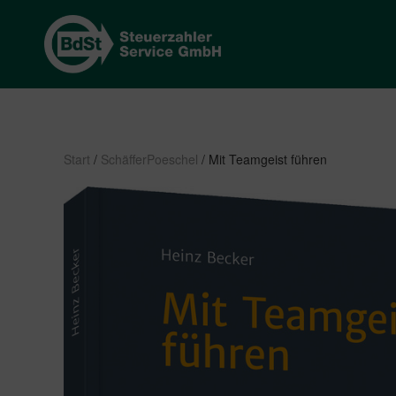
Start
/
SchäfferPoeschel
/ Mit Teamgeist führen