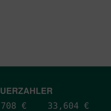
EUERZAHLER
,022
€
33,604
€