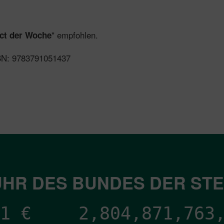
" empfohlen.
ct der Woche
SBN: 9783791051437
HR DES BUNDES DER ST
1
€
2,804,871,767