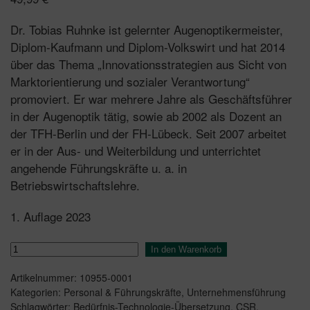
Dr. Tobias Ruhnke ist gelernter Augenoptikermeister,
Diplom-Kaufmann und Diplom-Volkswirt und hat 2014
über das Thema „Innovationsstrategien aus Sicht von
Marktorientierung und sozialer Verantwortung“
promoviert. Er war mehrere Jahre als Geschäftsführer
in der Augenoptik tätig, sowie ab 2002 als Dozent an
der TFH-Berlin und der FH-Lübeck. Seit 2007 arbeitet
er in der Aus- und Weiterbildung und unterrichtet
angehende Führungskräfte u. a. in
Betriebswirtschaftslehre.
1. Auflage 2023
Nachhaltige
In den Warenkorb
Innovationsstrategien
Artikelnummer:
10955-0001
Menge
Kategorien:
Personal & Führungskräfte
,
Unternehmensführung
Schlagwörter:
Bedürfnis-Technologie-Übersetzung
,
CSR
,