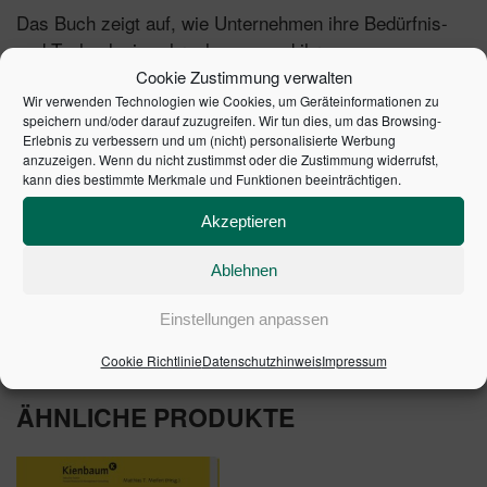
Das Buch zeigt auf, wie Unternehmen ihre Bedürfnis-
und Technologiewahrnehmung und ihre
»Übersetzungskompetenz« mit
Cookie Zustimmung verwalten
innovationsstrategischem Marketing als primärer
Wir verwenden Technologien wie Cookies, um Geräteinformationen zu
speichern und/oder darauf zuzugreifen. Wir tun dies, um das Browsing-
Übersetzungsstrategie
Erlebnis zu verbessern und um (nicht) personalisierte Werbung
und sozialer Verantwortung (CSR) als sekundärer
anzuzeigen. Wenn du nicht zustimmst oder die Zustimmung widerrufst,
kann dies bestimmte Merkmale und Funktionen beeinträchtigen.
Übersetzungsstrategie erweitern können.​
Akzeptieren
Ablehnen
1. Auflage 2023 | Artikelnummer: 10955-0001 | ISBN:
9783791058870
Einstellungen anpassen
Cookie Richtlinie
Datenschutzhinweis
Impressum
ÄHNLICHE PRODUKTE