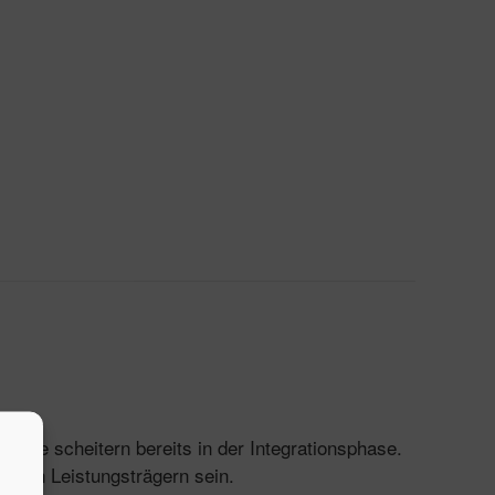
kte scheitern bereits in der Integrationsphase.
t von Leistungsträgern sein.