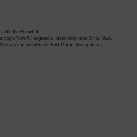
t
,
SchäfferPoeschel
ristoph Rohloff
,
Integration
,
Kirsten Meynerts-Stiller
,
M&A
,
Mergers and acquisitions
,
Post-Merger-Management
,