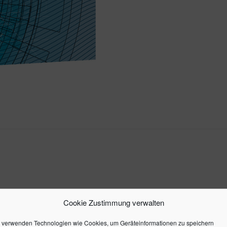
Cookie Zustimmung verwalten
as mit dem Ziel der Wertgenerierung. Doch viele M&A Proje
 Managementfehler, kulturelle Hindernisse oder der Verlus
 verwenden Technologien wie Cookies, um Geräteinformationen zu speichern