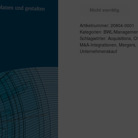
Nicht vorrätig
Artikelnummer:
20804-0001
Kategorien:
BWL/Managemen
Schlagwörter:
Acquisitions
,
Ch
M&A-Integrationen
,
Mergers
,
Unternehmenskauf