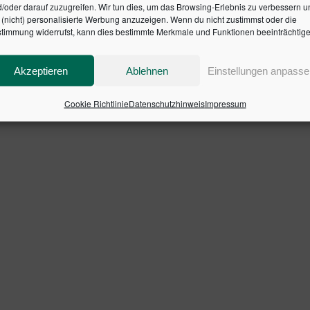
/oder darauf zuzugreifen. Wir tun dies, um das Browsing-Erlebnis zu verbessern u
en Fokus, geben einen umfassenden Überblick über die wes
(nicht) personalisierte Werbung anzuzeigen. Wenn du nicht zustimmst oder die
timmung widerrufst, kann dies bestimmte Merkmale und Funktionen beeinträchtige
e nutzen zu können. Die Darstellung wird unterstützt durch 
egrationskonzept wirksam umzusetzen.
Akzeptieren
Ablehnen
Einstellungen anpasse
SBN: 9783791033990
Cookie Richtlinie
Datenschutzhinweis
Impressum