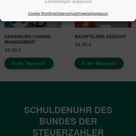
Einstellungen anpassen
Cookie Richtlinie
Datenschutzhinweis
Impressum
CRASHKURS CHANGE
NACHFOLGER GESUCHT
MANAGEMENT
44,95
€
34,99
€
In den Warenkorb
In den Warenkorb
SCHULDENUHR DES
BUNDES DER
STEUERZAHLER