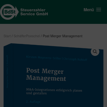
Menü
Start
/
SchäfferPoeschel
/ Post Merger Management