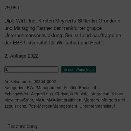
79,95
€
Dipl.-Wirt.-Ing. Kirsten Meynerts-Stiller ist Gründerin
und Managing Partner der frankfurter gruppe
Unternehmensentwicklung. Sie ist Lehrbeauftragte an
der EBS Universität für Wirtschaft und Recht.
2. Auflage 2022
Post
In den Warenkorb
Merger
Artikelnummer:
20804-0002
Management
Kategorien:
BWL/Management
,
SchäfferPoeschel
Menge
Schlagwörter:
Acquisitions
,
Christoph Rohloff
,
Integration
,
Kirsten
Meynerts-Stiller
,
M&A
,
M&A-Integrationen
,
Mergers
,
Mergers and
acquisitions
,
Post-Merger-Management
,
Unternehmenskauf
Beschreibung