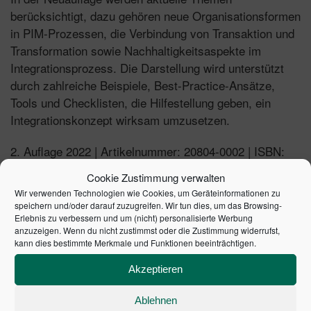
berücksichtigt, dazu gehören neue Organisationsformen
in PIM-Prozessen, die Verbindung von Transaktion und
Transformation sowie Nachhaltigkeitsaspekte im
Integrationsprozess. Die Darstellung wird unterstützt
durch zahlreiche Beispiele, Best-Practice-Ansätze,
Tools und Checklisten, die Hilfestellung geben, ein
Integrationskonzept wirksam umzusetzen
.
2. Auflage 2022 | Artikelnummer: 20804-0002 | ISBN:
9783791054070
Cookie Zustimmung verwalten
Wir verwenden Technologien wie Cookies, um Geräteinformationen zu
speichern und/oder darauf zuzugreifen. Wir tun dies, um das Browsing-
Erlebnis zu verbessern und um (nicht) personalisierte Werbung
anzuzeigen. Wenn du nicht zustimmst oder die Zustimmung widerrufst,
ÄHNLICHE PRODUKTE
kann dies bestimmte Merkmale und Funktionen beeinträchtigen.
Akzeptieren
Ablehnen