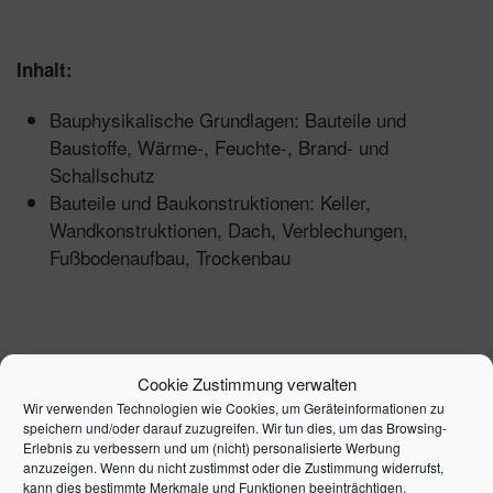
Inhalt:
Bauphysikalische Grundlagen: Bauteile und
Baustoffe, Wärme-, Feuchte-, Brand- und
Schallschutz
Bauteile und Baukonstruktionen: Keller,
Wandkonstruktionen, Dach, Verblechungen,
Fußbodenaufbau, Trockenbau
Cookie Zustimmung verwalten
1. Auflage 2017 | Artikelnummer: 16041-0001 | ISBN:
Wir verwenden Technologien wie Cookies, um Geräteinformationen zu
speichern und/oder darauf zuzugreifen. Wir tun dies, um das Browsing-
9783648094433
Erlebnis zu verbessern und um (nicht) personalisierte Werbung
anzuzeigen. Wenn du nicht zustimmst oder die Zustimmung widerrufst,
kann dies bestimmte Merkmale und Funktionen beeinträchtigen.