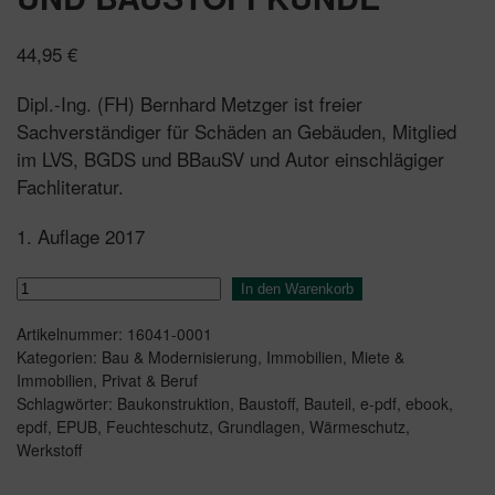
44,95
€
Dipl.-Ing. (FH) Bernhard Metzger ist freier
Sachverständiger für Schäden an Gebäuden, Mitglied
im LVS, BGDS und BBauSV und Autor einschlägiger
Fachliteratur.
1. Auflage 2017
Praxishandbuch
In den Warenkorb
Bauteil-
Artikelnummer:
16041-0001
und
Kategorien:
Bau & Modernisierung
,
Immobilien
,
Miete &
Baustoffkunde
Immobilien
,
Privat & Beruf
Menge
Schlagwörter:
Baukonstruktion
,
Baustoff
,
Bauteil
,
e-pdf
,
ebook
,
epdf
,
EPUB
,
Feuchteschutz
,
Grundlagen
,
Wärmeschutz
,
Werkstoff